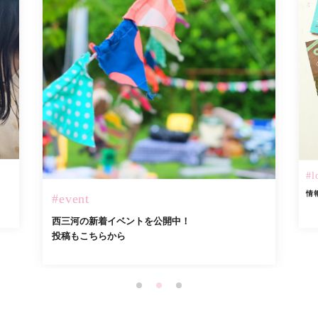
#l
情
#event
西三河の新着イベントを公開中！
投稿もこちらから