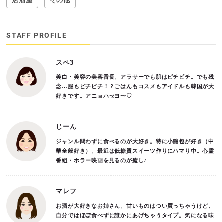
居酒屋
その他
STAFF PROFILE
スペ3
美白・美容の美容番長。アラサーでも肌はピチピチ。でも残
念…服もピチピチ！？ごはんもコスメもアイドルも韓国が大
好きです。アニョハセヨ〜♡
じーん
ジャンル問わずに食べるのが大好き。特に小籠包が好き（中
華全般好き）。最近は低糖質スイーツ作りにハマり中。心霊
番組・ホラー映画を見るのが癒し♪
マレフ
お酒が大好きなお姉さん。甘いものはつい買っちゃうけど、
自分ではほぼ食べずに誰かにあげちゃうタイプ。気になる味