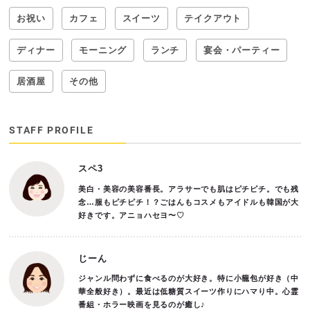
お祝い
カフェ
スイーツ
テイクアウト
ディナー
モーニング
ランチ
宴会・パーティー
居酒屋
その他
STAFF PROFILE
スペ3
美白・美容の美容番長。アラサーでも肌はピチピチ。でも残
念…服もピチピチ！？ごはんもコスメもアイドルも韓国が大
好きです。アニョハセヨ〜♡
じーん
ジャンル問わずに食べるのが大好き。特に小籠包が好き（中
華全般好き）。最近は低糖質スイーツ作りにハマり中。心霊
番組・ホラー映画を見るのが癒し♪