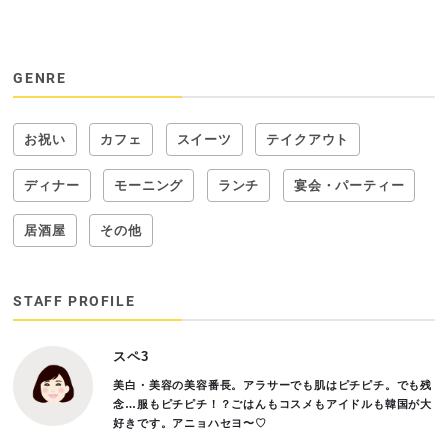
GENRE
お祝い
カフェ
スイーツ
テイクアウト
ディナー
モーニング
ランチ
宴会・パーティー
居酒屋
その他
STAFF PROFILE
スペ3
美白・美容の美容番長。アラサーでも肌はピチピチ。でも残
念…服もピチピチ！？ごはんもコスメもアイドルも韓国が大
好きです。アニョハセヨ〜♡