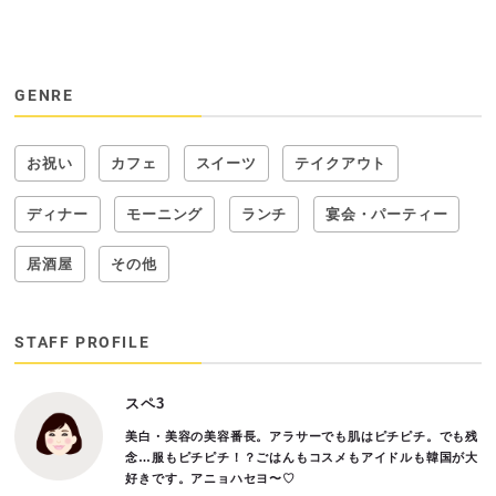
GENRE
お祝い
カフェ
スイーツ
テイクアウト
ディナー
モーニング
ランチ
宴会・パーティー
居酒屋
その他
STAFF PROFILE
スペ3
美白・美容の美容番長。アラサーでも肌はピチピチ。でも残
念…服もピチピチ！？ごはんもコスメもアイドルも韓国が大
好きです。アニョハセヨ〜♡