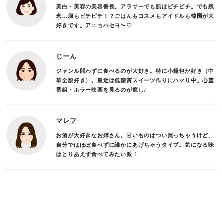
美白・美容の美容番長。アラサーでも肌はピチピチ。でも残
念…服もピチピチ！？ごはんもコスメもアイドルも韓国が大
好きです。アニョハセヨ〜♡
じーん
ジャンル問わずに食べるのが大好き。特に小籠包が好き（中
華全般好き）。最近は低糖質スイーツ作りにハマり中。心霊
番組・ホラー映画を見るのが癒し♪
マレフ
お酒が大好きなお姉さん。甘いものはつい買っちゃうけど、
自分ではほぼ食べずに誰かにあげちゃうタイプ。気になる味
はとりあえず食べてみたい派！