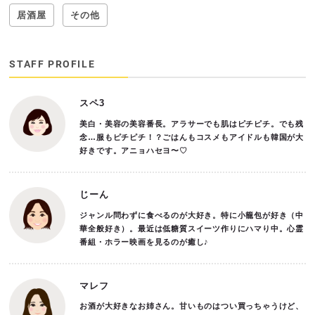
居酒屋
その他
STAFF PROFILE
スペ3
美白・美容の美容番長。アラサーでも肌はピチピチ。でも残
念…服もピチピチ！？ごはんもコスメもアイドルも韓国が大
好きです。アニョハセヨ〜♡
じーん
ジャンル問わずに食べるのが大好き。特に小籠包が好き（中
華全般好き）。最近は低糖質スイーツ作りにハマり中。心霊
番組・ホラー映画を見るのが癒し♪
マレフ
お酒が大好きなお姉さん。甘いものはつい買っちゃうけど、