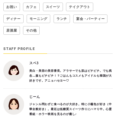
お祝い
カフェ
スイーツ
テイクアウト
ディナー
モーニング
ランチ
宴会・パーティー
居酒屋
その他
STAFF PROFILE
スペ3
美白・美容の美容番長。アラサーでも肌はピチピチ。でも残
念…服もピチピチ！？ごはんもコスメもアイドルも韓国が大
好きです。アニョハセヨ〜♡
じーん
ジャンル問わずに食べるのが大好き。特に小籠包が好き（中
華全般好き）。最近は低糖質スイーツ作りにハマり中。心霊
番組・ホラー映画を見るのが癒し♪