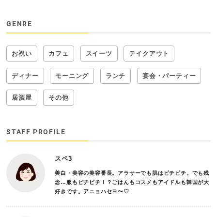
GENRE
お祝い
カフェ
スイーツ
テイクアウト
ディナー
モーニング
ランチ
宴会・パーティー
居酒屋
その他
STAFF PROFILE
スペ3
美白・美容の美容番長。アラサーでも肌はピチピチ。でも残
念…服もピチピチ！？ごはんもコスメもアイドルも韓国が大
好きです。アニョハセヨ〜♡