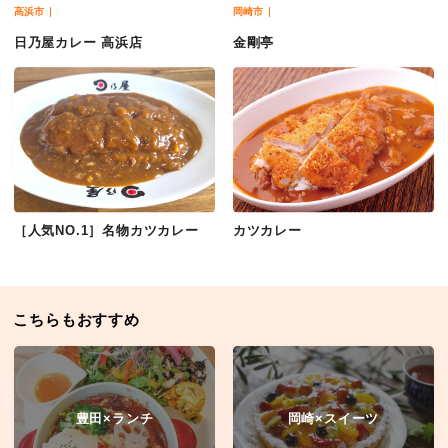
高浜市
岡崎市
日乃屋カレー 高浜店
金剛亭
［人気NO.1］名物カツカレー
カツカレー
こちらもおすすめ
豊田×ランチ
岡崎×スイーツ