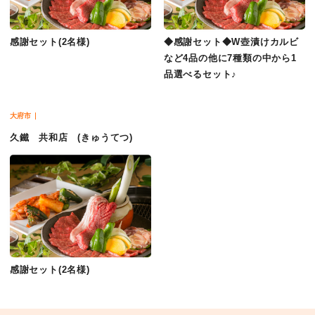
感謝セット(2名様)
◆感謝セット◆W壺漬けカルビ
など4品の他に7種類の中から1
品選べるセット♪
大府市
久鐵 共和店 (きゅうてつ)
感謝セット(2名様)