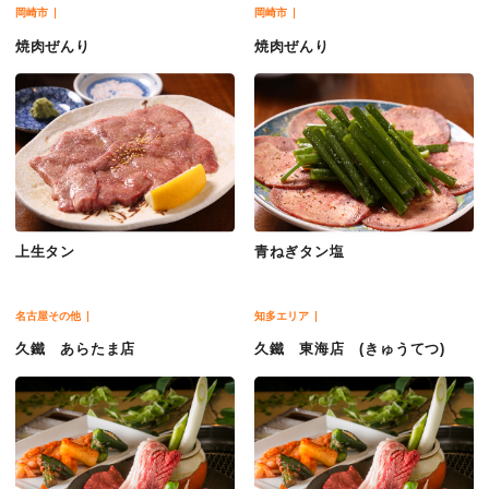
岡崎市
岡崎市
焼肉ぜんり
焼肉ぜんり
上生タン
青ねぎタン塩
名古屋その他
知多エリア
久鐵 あらたま店
久鐵 東海店 (きゅうてつ)