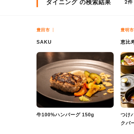
ダイニング の検索結果
件
2
豊田市
豊明市
SAKU
恵比
牛100%ハンバーグ 150g
つけ
クバ