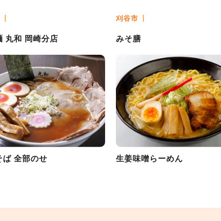
刈谷市
 丸和 岡崎分店
みそ膳
そば 全部のせ
生姜味噌らーめん