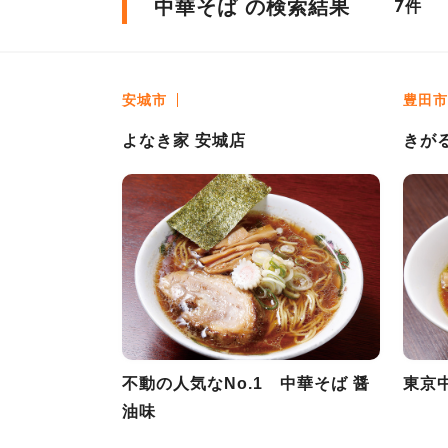
中華そば の検索結果
件
7
安城市
豊田市
よなき家 安城店
きが
不動の人気なNo.1 中華そば 醤
東京
油味