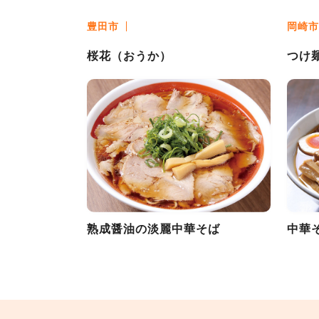
豊田市
岡崎市
桜花（おうか）
つけ麺
熟成醤油の淡麗中華そば
中華