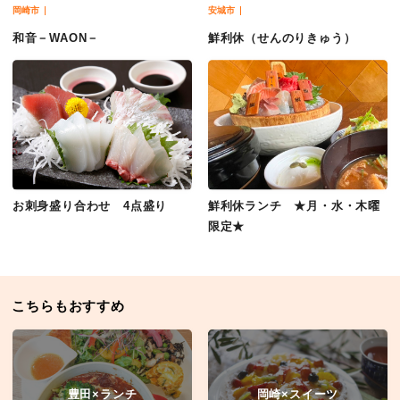
岡崎市
安城市
和音－WAON－
鮮利休（せんのりきゅう）
お刺身盛り合わせ 4点盛り
鮮利休ランチ ★月・水・木曜
限定★
こちらもおすすめ
豊田×ランチ
岡崎×スイーツ