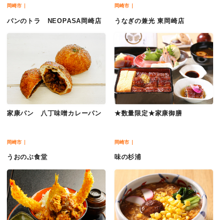
岡崎市
岡崎市
パンのトラ NEOPASA岡崎店
うなぎの兼光 東岡崎店
家康パン 八丁味噌カレーパン
★数量限定★家康御膳
岡崎市
岡崎市
うおのぶ食堂
味の杉浦