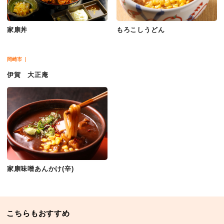
家康丼
もろこしうどん
岡崎市
伊賀 大正庵
家康味噌あんかけ(辛)
こちらもおすすめ