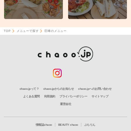
TOP
メニューで探す
巨峰のメニュー
chaoo.jpって？
chaoo.jpからのお知らせ
chaoo.jpへのお問い合わせ
よくある質問
利用規約
プライバシーポリシー
サイトマップ
運営会社
情報誌chaoo
BEAUTY chaoo
ぶらりん