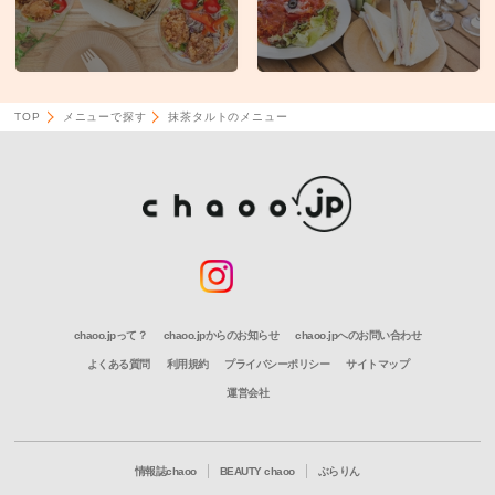
TOP
メニューで探す
抹茶タルトのメニュー
chaoo.jpって？
chaoo.jpからのお知らせ
chaoo.jpへのお問い合わせ
よくある質問
利用規約
プライバシーポリシー
サイトマップ
運営会社
情報誌chaoo
BEAUTY chaoo
ぶらりん