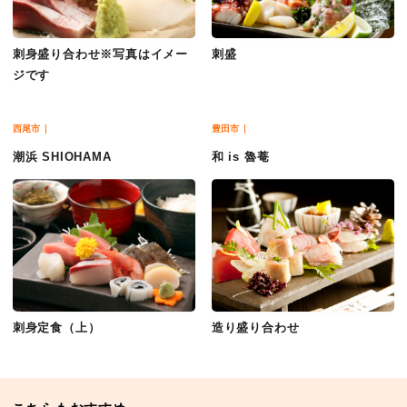
刺身盛り合わせ※写真はイメー
刺盛
ジです
西尾市
豊田市
潮浜 SHIOHAMA
和 is 魯菴
刺身定食（上）
造り盛り合わせ