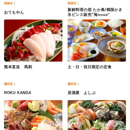
碧南市
西尾市
新鮮料理の宿 たか島/韓国かき
おてもやん
氷ピンス販売”海noue”
熊本直送 馬刺
土・日・祝日限定の定食
豊田市
豊田市
ROKU KANDA
居酒屋 よしぶ