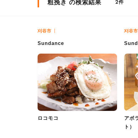
粗挽き の検索結果
件
2
刈谷市
刈谷市
Sundance
Sund
ロコモコ
アボ
ト）