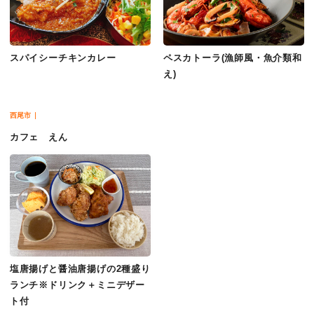
スパイシーチキンカレー
ペスカトーラ(漁師風・魚介類和
え)
西尾市
カフェ えん
塩唐揚げと醤油唐揚げの2種盛り
ランチ※ドリンク＋ミニデザー
ト付