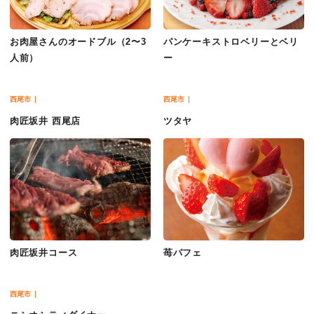
お肉屋さんのオードブル（2〜3
パンケーキストロベリーとベリ
人前）
ー
西尾市
西尾市
肉匠坂井 西尾店
ツタヤ
肉匠坂井コース
苺パフェ
西尾市