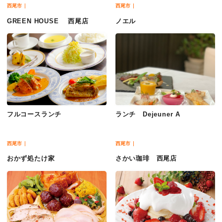
西尾市
西尾市
GREEN HOUSE 西尾店
ノエル
フルコースランチ
ランチ Dejeuner A
西尾市
西尾市
おかず処たけ家
さかい珈琲 西尾店