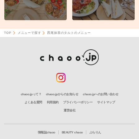
TOP
メニューで探す
西尾抹茶のタルトのメニュー
chaoo.jpって？
chaoo.jpからのお知らせ
chaoo.jpへのお問い合わせ
よくある質問
利用規約
プライバシーポリシー
サイトマップ
運営会社
情報誌chaoo
BEAUTY chaoo
ぶらりん