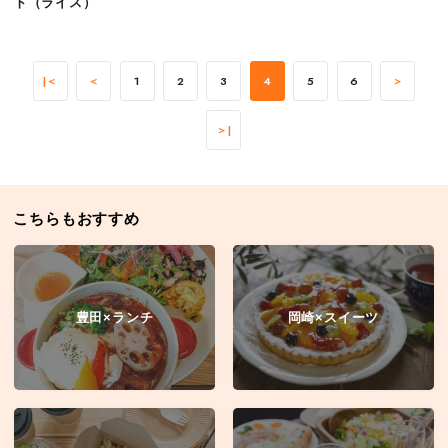
ト（ライス）
|＜
＜
1
2
3
4
5
6
＞
＞|
こちらもおすすめ
豊田×ランチ
岡崎×スイーツ