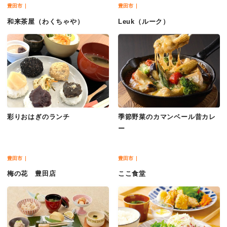
豊田市
豊田市
和来茶屋（わくちゃや）
Leuk（ルーク）
彩りおはぎのランチ
季節野菜のカマンベール昔カレ
ー
豊田市
豊田市
梅の花 豊田店
ここ食堂