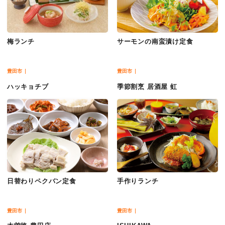
梅ランチ
サーモンの南蛮漬け定食
豊田市
豊田市
ハッキョチブ
季節割烹 居酒屋 虹
日替わりペクバン定食
手作りランチ
豊田市
豊田市