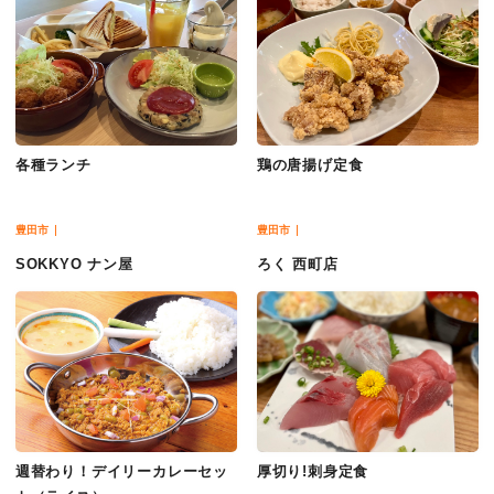
各種ランチ
鶏の唐揚げ定食
豊田市
豊田市
SOKKYO ナン屋
ろく 西町店
週替わり！デイリーカレーセッ
厚切り!刺身定食