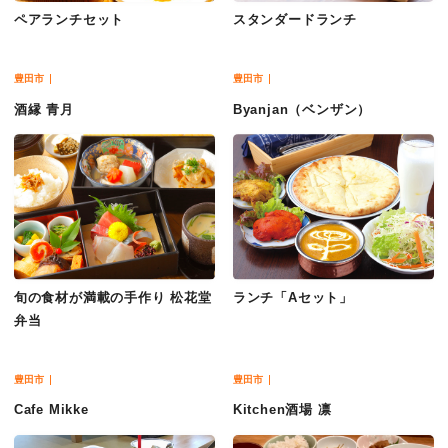
ペアランチセット
スタンダードランチ
豊田市
豊田市
酒縁 青月
Byanjan（ベンザン）
旬の食材が満載の手作り 松花堂
ランチ「Aセット」
弁当
豊田市
豊田市
Cafe Mikke
Kitchen酒場 凛