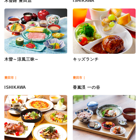
木曽路 豊田店
ISHIKAWA
木曽～涼風三昧～
キッズランチ
豊田市
豊田市
ISHIKAWA
香嵐渓 一の谷