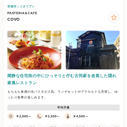
安城市｜イタリアン
PASTERIA＆CAFE
COVO
閑静な住宅街の中にひっそりと佇む古民家を改装した隠れ
家風レストラン
もちもち食感の生パスタが人気。ランチセットやアラカルトも充実し、ゆ
ったり食事が楽しめます。
平均予算
￥2,000～
￥3,500～
￥4,500～