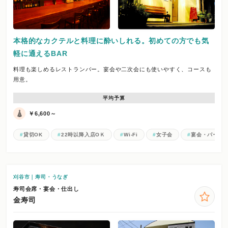
本格的なカクテルと料理に酔いしれる。初めての方でも気
軽に通えるBAR
料理も楽しめるレストランバー。宴会や二次会にも使いやすく、コースも
用意。
平均予算
￥6,600～
貸切OK
22時以降入店OＫ
Wi-Fi
女子会
宴会・パーテ
刈谷市｜寿司・うなぎ
寿司会席・宴会・仕出し
金寿司