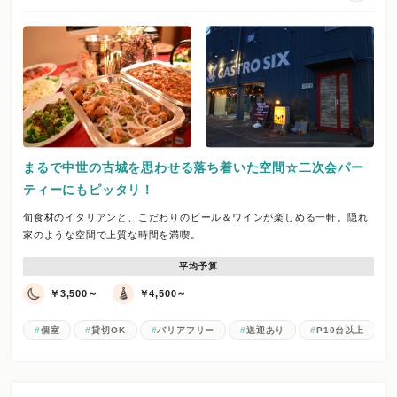
まるで中世の古城を思わせる落ち着いた空間☆二次会パー
ティーにもピッタリ！
旬食材のイタリアンと、こだわりのビール＆ワインが楽しめる一軒。隠れ
家のような空間で上質な時間を満喫。
平均予算
￥3,500～
￥4,500～
個室
貸切OK
バリアフリー
送迎あり
P10台以上