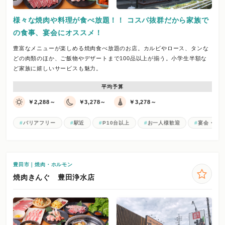
様々な焼肉や料理が食べ放題！！ コスパ抜群だから家族で
の食事、宴会にオススメ！
豊富なメニューが楽しめる焼肉食べ放題のお店。カルビやロース、タンな
どの肉類のほか、ご飯物やデザートまで100品以上が揃う。小学生半額な
ど家族に嬉しいサービスも魅力。
平均予算
￥2,288～
￥3,278～
￥3,278～
バリアフリー
駅近
P10台以上
お一人様歓迎
宴会・パ
豊田市｜焼肉・ホルモン
焼肉きんぐ 豊田浄水店