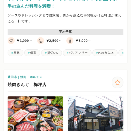
手の込んだ料理を満喫！
ソースやドレッシングまで自家製。骨から煮込む手間暇かけた料理が味わ
える一軒です。
平均予算
￥1,000～
￥2,500～
￥3,000～
座敷
個室
貸切OK
バリアフリー
P10台以上
Wi-F
豊田市｜焼肉・ホルモン
焼肉きんぐ 梅坪店