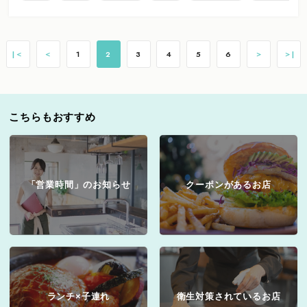
|＜
＜
1
2
3
4
5
6
＞
＞|
こちらもおすすめ
「営業時間」のお知らせ
クーポンがあるお店
ランチ×子連れ
衛生対策されているお店