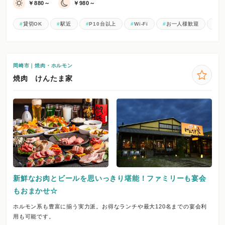
￥880～
￥980～
貸切OK
駅近
P10台以上
Wi-Fi
お一人様歓迎
女
岡崎市｜焼肉・ホルモン
焼肉 けんたま家
新鮮なお肉とビールを思いっきり堪能！ファミリーも宴会
もおまかせ☆
ホルモン系も豊富に揃う実力派。お得なランチや最大120名までの宴会利
用も可能です。