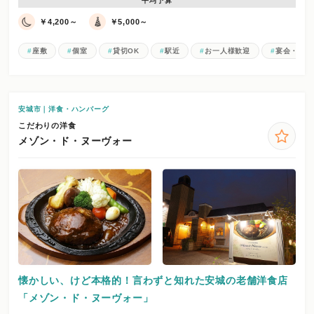
平均予算
￥4,200～
￥5,000～
座敷
個室
貸切OK
駅近
お一人様歓迎
宴会・パー
安城市｜洋食・ハンバーグ
こだわりの洋食
メゾン・ド・ヌーヴォー
懐かしい、けど本格的！言わずと知れた安城の老舗洋食店
「メゾン・ド・ヌーヴォー」