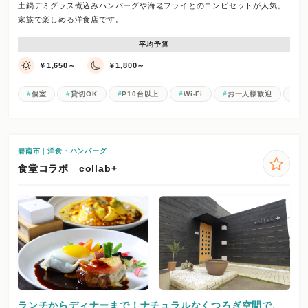
土鍋デミグラス煮込みハンバーグや海老フライとのコンビセットが人気。
家族で楽しめる洋食店です。
平均予算
￥1,650～
￥1,800～
個室
貸切OK
P10台以上
Wi-Fi
お一人様歓迎
女
碧南市｜洋食・ハンバーグ
食堂コラボ collab+
ランチからディナーまで！ナチュラルなくつろぎ空間で、