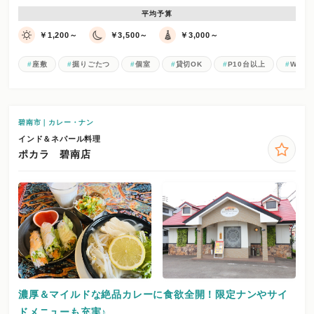
平均予算
￥1,200～
￥3,500～
￥3,000～
座敷
掘りごたつ
個室
貸切OK
P10台以上
Wi-Fi
碧南市｜カレー・ナン
インド＆ネパール料理
ポカラ 碧南店
濃厚＆マイルドな絶品カレーに食欲全開！限定ナンやサイ
ドメニューも充実♪