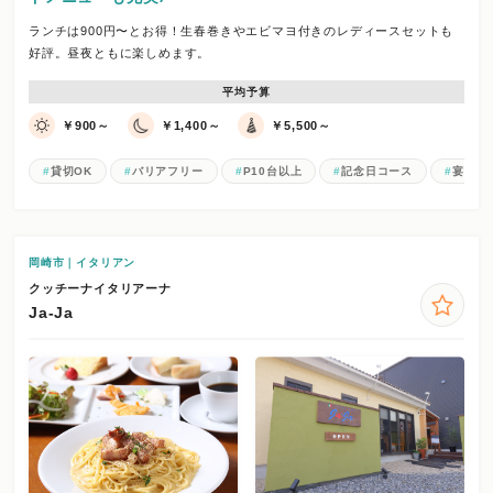
ランチは900円〜とお得！生春巻きやエビマヨ付きのレディースセットも
好評。昼夜ともに楽しめます。
平均予算
￥900～
￥1,400～
￥5,500～
貸切OK
バリアフリー
P10台以上
記念日コース
宴会・
岡崎市｜イタリアン
クッチーナイタリアーナ
Ja-Ja