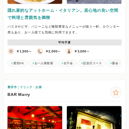
隠れ家的なアットホーム・イタリアン。居心地の良い空間
で料理と雰囲気を満喫
パスタやピザ、パニーニなど種類豊富なメニューが揃う一軒。カウンター
席もあり、お一人様でも気軽に利用できます。
平均予算
￥1,500～
￥2,000～
￥3,000～
貸切OK
お一人様歓迎
女子会
記念日コース
宴会・パー
豊田市｜ドリンク・お酒
BAR Marry