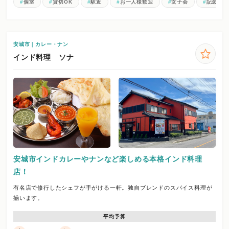
個室
貸切OK
駅近
お一人様歓迎
女子会
記念日コ
安城市｜カレー・ナン
インド料理 ソナ
安城市インドカレーやナンなど楽しめる本格インド料理
店！
有名店で修行したシェフが手がける一軒。独自ブレンドのスパイス料理が
揃います。
平均予算