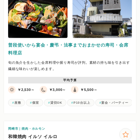
普段使いから宴会・慶弔・法事までおまかせの寿司・会席
料理店
旬の魚介を生かした会席料理や握り寿司が評判。素材の持ち味を引き出す
繊細な味わいが楽しめます。
平均予算
￥2,530～
￥3,000～
￥5,500～
座敷
個室
貸切OK
P10台以上
宴会・パーティー
岡崎市｜焼肉・ホルモン
和韓焼肉 イルソ イルロ