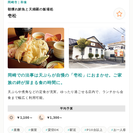
岡崎市｜和食
朝獲れ鮮魚と天婦羅の飯場処
壱松
岡崎での法事は天ぷらが自慢の「壱松」におまかせ。ご家
族の絆が深まる食の時間に。
天ぷらや煮角などの定食が充実。ゆったり過ごせる店内で、ランチから会
食まで幅広く利用可能。
平均予算
￥1,100～
￥1,300～
座敷
個室
貸切OK
駅近
P10台以上
お一人様歓迎