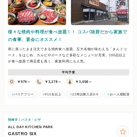
様々な焼肉や料理が食べ放題！！ コスパ抜群だから家族で
の食事、宴会にオススメ！
席に座ったまま注文できる焼肉食べ放題。五大名物が味わえる「きんぐコ
ース」をはじめ、カルビやロースなど多彩なメニューが充実。100品以上
が食べ放題で満足度も高く、家族利用にも人気。
平均予算
￥979～
￥3,278～
￥3,058～
バリアフリー
P10台以上
22時以降入店OＫ
お一人様歓迎
岡崎市｜パスタ・ピザ
ALL DAY KITCHEN PARK
GASTRO SIX