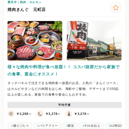
豊田市｜焼肉・ホルモン
焼肉きんぐ 元町店
様々な焼肉や料理が食べ放題！！ コスパ抜群だから家族で
の食事、宴会にオススメ！
タッチパネルで注文できる焼肉食べ放題のお店。人気の「きんぐコース」
はカルビやタンなどの肉類をはじめ、海鮮やご飯物、デザートまで100品
以上が楽しめる。家族での食事や宴会にもおすすめ。
平均予算
￥2,288～
￥3,278～
￥3,278～
掘りごたつ
バリアフリー
駅近
P10台以上
22時以降入