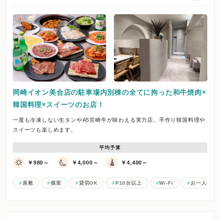
岡崎イオン美合店の駐車場内別棟の全てに拘った和牛焼肉×
韓国料理×スイーツのお店！
一度も冷凍しない生タンやA5宮崎牛が味わえる実力店。手作り韓国料理や
スイーツも楽しめます。
平均予算
￥980～
￥4,000～
￥4,400～
座敷
個室
貸切OK
P10台以上
Wi-Fi
お一人様歓