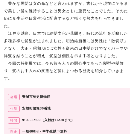
豊かな黒髪は女の命などと言われますが、古代から現在に至るま
で美しい髪を維持することは男女ともに重要なことでした。そのた
めに食生活や日常生活に配慮するなど様々な努力を行ってきまし
た。
江戸期以降、日本では結髪文化が花開き、時代の流行を反映した
多種多様な髪型が生まれました。明治維新後には男性は「散切頭」
となり、大正・昭和期には女性も従来の日本髪だけでなくパーマや
洋髪を結うことが増え、髪型は個性を示す手段となりました。
今回の特別展では、今も昔も人々の関心事であった髪型や髪飾
り、髪のお手入れの変遷など髪にまつわる歴史を紹介していきま
す。
安城市歴史博物館
会場
安城町城堀30番地
住所
9:00-17:00（入館は16:30まで)
時間
一般600円・中学生以下無料
料金