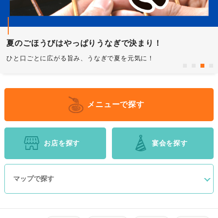
三河の美味しい推しグルメ
chaoo.jp厳選「ぐるコレ！」
夏といえば「かき氷」
夏のごほうびはやっぱりうなぎで決まり！
スタッフが実際に食べてレポート！お店探しの最強助っ人♪
テーマに沿って厳選した、オススメの一品をコレクションしました
定番の氷から進化形まで盛りだくさん！かき氷巡りをしよう！
ひと口ごとに広がる旨み、うなぎで夏を元気に！
メニューで探す
お店を探す
宴会
を探す