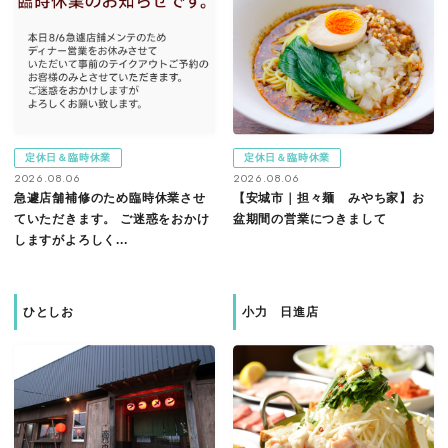
定休日＆臨時休業
定休日＆臨時休業
2026.08.06
2026.08.06
急遽店舗補修のため臨時休業させ
【安城市｜担々麺 みやち家】お
ていただきます。 ご迷惑をおかけ
盆期間の営業につきまして
しますがよろしく...
ひとしお
小力 日進店