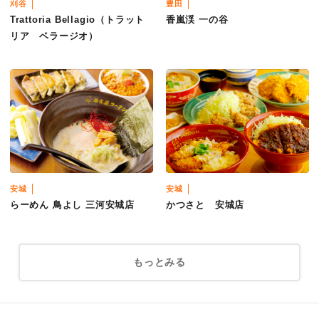
刈谷
豊田
Trattoria Bellagio（トラット
香嵐渓 一の谷
リア ベラージオ）
安城
安城
らーめん 鳥よし 三河安城店
かつさと 安城店
もっとみる