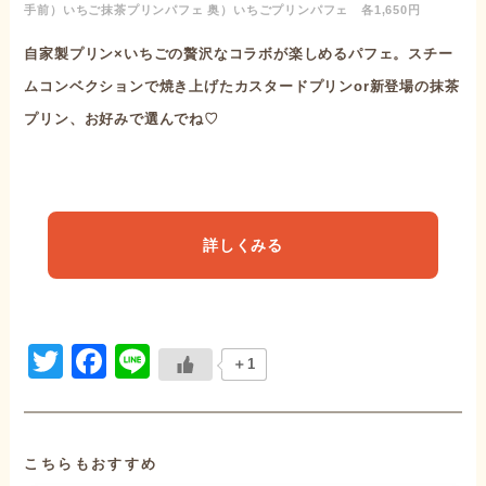
手前）いちご抹茶プリンパフェ 奥）いちごプリンパフェ 各1,650円
自家製プリン×いちごの贅沢なコラボが楽しめるパフェ。スチー
ムコンベクションで焼き上げたカスタードプリンor新登場の抹茶
プリン、お好みで選んでね♡
詳しくみる
Twitter
Facebook
Line
＋1
こちらもおすすめ