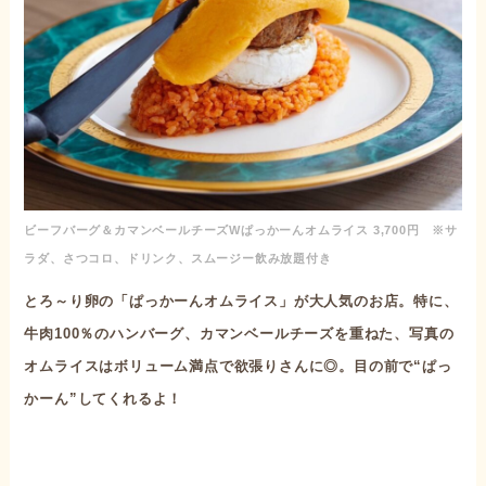
ビーフバーグ＆カマンベールチーズWぱっかーんオムライス 3,700円 ※サ
ラダ、さつコロ、ドリンク、スムージー飲み放題付き
とろ～り卵の「ぱっかーんオムライス」が大人気のお店。特に、
牛肉100％のハンバーグ、カマンベールチーズを重ねた、写真の
オムライスはボリューム満点で欲張りさんに◎。目の前で“ぱっ
かーん”してくれるよ！