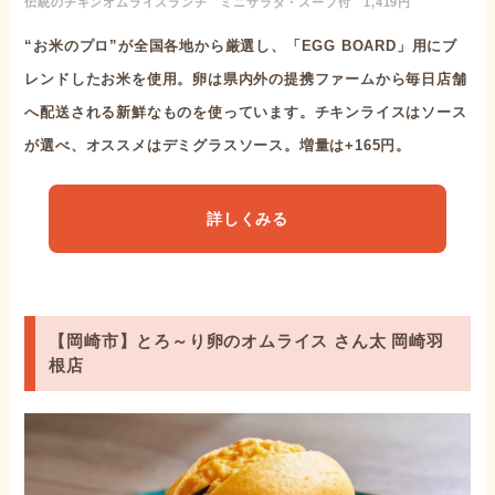
伝統のチキンオムライスランチ ミニサラダ・スープ付 1,419円
“お米のプロ”が全国各地から厳選し、「EGG BOARD」用にブ
レンドしたお米を使用。卵は県内外の提携ファームから毎日店舗
へ配送される新鮮なものを使っています。チキンライスはソース
が選べ、オススメはデミグラスソース。増量は+165円。
詳しくみる
【岡崎市】とろ～り卵のオムライス さん太 岡崎羽
根店