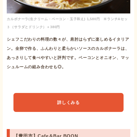
カルボナーラ(生クリーム・ベーコン・玉子和え) 1,580円 ※ランチAセッ
ト（サラダとドリンク）＋380円
シェフこだわりの料理の数々が、肩肘はらずに楽しめるイタリア
ン。全卵で作る、ふんわりと柔らかいソースのカルボナーラは、
あっさりして食べやすいと評判です。ベーコンとオニオン、マッ
シュルームの組み合わせも◎。
詳しくみる
【豊田市】Cafe＆Bar BOON