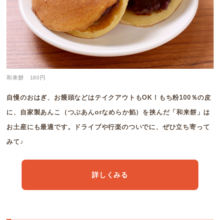
和来餅 180円
自慢のおはぎ、お饅頭などはテイクアウトもOK！もち粉100％の皮
に、自家製あんこ（つぶあんorなめらか餡）を挟んだ「和来餅」は
お土産にも最適です。ドライブや行楽のついでに、ぜひ立ち寄って
みて♪
詳しくみる