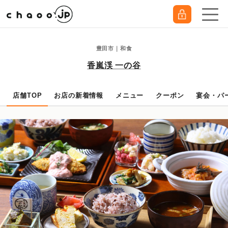
豊田市｜和食
香嵐渓 一の谷
店舗TOP
お店の新着情報
メニュー
クーポン
宴会・パ