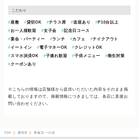
こだわり
座敷
貸切OK
テラス席
送迎あり
P10台以上
お一人様歓迎
女子会
記念日コース
宴会・パーティー
ランチ
カフェ
テイクアウト
イートイン
電子マネーOK
クレジットOK
スマホ決済OK
子連れ歓迎
子供メニュー
衛生対策
クーポンあり
※こちらの情報は店舗様から提供いただいた内容をそのまま掲
載しておりますので、
掲載情報につきましては、各店に直接お
問い合わせください。
TOP
豊田市
香嵐渓 一の谷