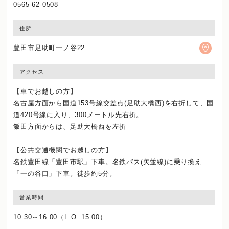
0565-62-0508
住所
豊田市足助町一ノ谷22
アクセス
【車でお越しの方】
名古屋方面から国道153号線交差点(足助大橋西)を右折して、国
道420号線に入り、300メートル先右折。
飯田方面からは、足助大橋西を左折
【公共交通機関でお越しの方】
名鉄豊田線「豊田市駅」下車。名鉄バス(矢並線)に乗り換え
「一の谷口」下車。徒歩約5分。
営業時間
10:30～16:00（L.O. 15:00）