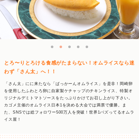
とろ〜りとろける食感がたまらない！オムライスなら迷
わず「さん太」へ！！
「さん太」にに来たなら「ぱっかーんオムライス」を是非！岡崎卵
を使用したふわとろ卵に自家製ケチャップのチキンライス、特製オ
リジナルデミトマトソースをたっぷりかけてお召し上がり下さい。
カゴメ主催のオムライス日本1を決める大会では満票で優勝。ま
た、SNSでは総フォロワー500万人を突破！世界1バズってるオムラ
イス屋！