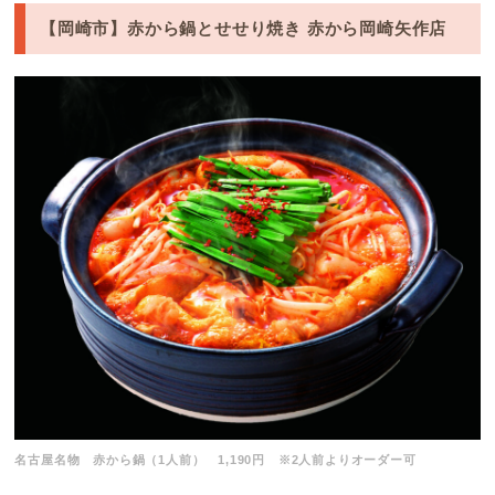
【岡崎市】赤から鍋とせせり焼き 赤から岡崎矢作店
名古屋名物 赤から鍋（1人前） 1,190円 ※2人前よりオーダー可