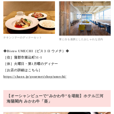
チキンソテーのディナーセット
青と白を基調としたおしゃれな店内
◆Bistro UMECHI（ビストロ ウメチ）◆
［住］蒲郡市堀込町51-1
［休］火曜日・第1月曜のディナー
［お店の詳細はこちら］
https://chaoo.jp/gourmet/shop/umechi/
【オーシャンビューで”みかわ牛”を堪能】ホテル三河
海陽閣内 みかわ牛「葵」