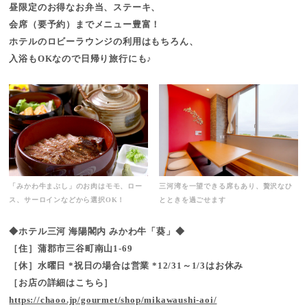
昼限定のお得なお弁当、ステーキ、
会席（要予約）までメニュー豊富！
ホテルのロビーラウンジの利用はもちろん、
入浴もOKなので日帰り旅行にも♪
「みかわ牛まぶし」のお肉はモモ、ロー
三河湾を一望できる席もあり、贅沢なひ
ス、サーロインなどから選択OK！
とときを過ごせます
◆ホテル三河 海陽閣内 みかわ牛「葵」◆
［住］蒲郡市三谷町南山1-69
［休］水曜日 *祝日の場合は営業 *12/31～1/3はお休み
［お店の詳細はこちら］
https://chaoo.jp/gourmet/shop/mikawaushi-aoi/