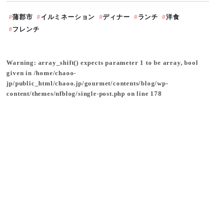
蒲郡市
イルミネーション
ディナー
ランチ
洋食
フレンチ
Warning
: array_shift() expects parameter 1 to be array, bool
given in
/home/chaoo-
jp/public_html/chaoo.jp/gourmet/contents/blog/wp-
content/themes/nfblog/single-post.php
on line
178