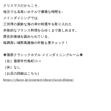
クリスマスだからこそ、
地元でも名高いホテルで優雅な時間を♪
メインダイニングでは、
三河湾の新鮮な海の幸や特選牛を取り入れた
本格的なフランス料理を心ゆくまで楽しめます。
歴史的価値を認められている、
格調高い城郭風建物の外観も要チェック！
◆蒲郡クラシックホテル メインダイニングルーム◆
［住］蒲郡市竹島町15-1
［休］なし
［お店の詳細はこちら］
https://chaoo.jp/gourmet/shop/classicdining/