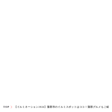
TOP
【イルミネーション2024】蒲郡市のイルミスポットはココ！蒲郡グルメもご紹介