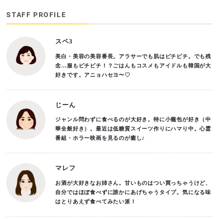
STAFF PROFILE
スペ3
美白・美容の美容番長。アラサーでも肌はピチピチ。でも残
念…服もピチピチ！？ごはんもコスメもアイドルも韓国が大
好きです。アニョハセヨ〜♡
じーん
ジャンル問わずに食べるのが大好き。特に小籠包が好き（中
華全般好き）。最近は低糖質スイーツ作りにハマり中。心霊
番組・ホラー映画を見るのが癒し♪
マレフ
お酒が大好きなお姉さん。甘いものはつい買っちゃうけど、
自分ではほぼ食べずに誰かにあげちゃうタイプ。気になる味
はとりあえず食べてみたい派！