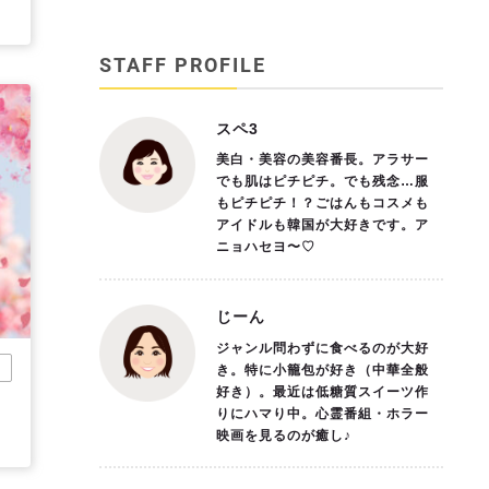
STAFF PROFILE
スペ3
美白・美容の美容番長。アラサー
でも肌はピチピチ。でも残念…服
もピチピチ！？ごはんもコスメも
アイドルも韓国が大好きです。ア
ニョハセヨ〜♡
じーん
ジャンル問わずに食べるのが大好
市
き。特に小籠包が好き（中華全般
好き）。最近は低糖質スイーツ作
りにハマり中。心霊番組・ホラー
映画を見るのが癒し♪