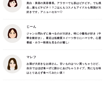
美白・美容の美容番長。アラサーでも肌はピチピチ。でも残
念…服もピチピチ！？ごはんもコスメもアイドルも韓国が大
好きです。アニョハセヨ〜♡
じーん
ジャンル問わずに食べるのが大好き。特に小籠包が好き（中
華全般好き）。最近は低糖質スイーツ作りにハマり中。心霊
番組・ホラー映画を見るのが癒し♪
マレフ
お酒が大好きなお姉さん。甘いものはつい買っちゃうけど、
自分ではほぼ食べずに誰かにあげちゃうタイプ。気になる味
はとりあえず食べてみたい派！