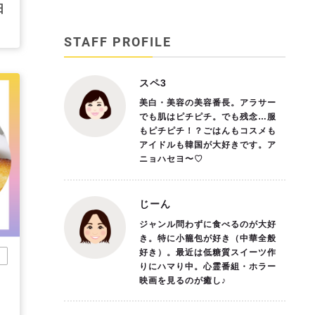
日
STAFF PROFILE
スペ3
美白・美容の美容番長。アラサー
でも肌はピチピチ。でも残念…服
もピチピチ！？ごはんもコスメも
アイドルも韓国が大好きです。ア
ニョハセヨ〜♡
じーん
ジャンル問わずに食べるのが大好
き。特に小籠包が好き（中華全般
好き）。最近は低糖質スイーツ作
市
りにハマり中。心霊番組・ホラー
映画を見るのが癒し♪