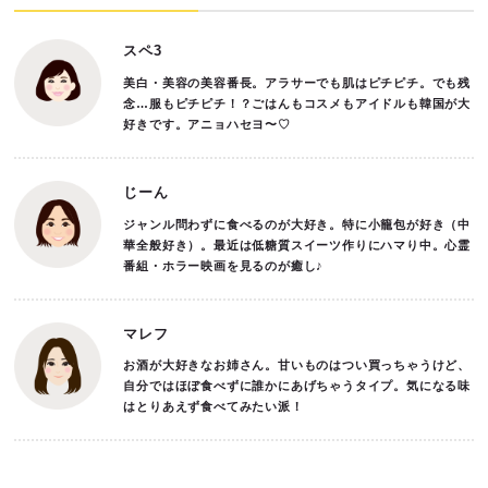
スペ3
美白・美容の美容番長。アラサーでも肌はピチピチ。でも残
念…服もピチピチ！？ごはんもコスメもアイドルも韓国が大
好きです。アニョハセヨ〜♡
じーん
ジャンル問わずに食べるのが大好き。特に小籠包が好き（中
華全般好き）。最近は低糖質スイーツ作りにハマり中。心霊
番組・ホラー映画を見るのが癒し♪
マレフ
お酒が大好きなお姉さん。甘いものはつい買っちゃうけど、
自分ではほぼ食べずに誰かにあげちゃうタイプ。気になる味
はとりあえず食べてみたい派！