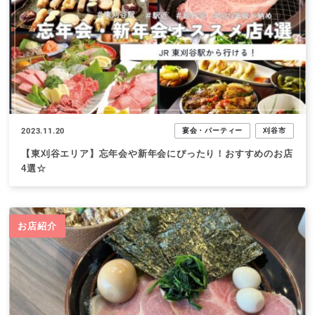
2023.11.20
宴会・パーティー
刈谷市
【東刈谷エリア】忘年会や新年会にぴったり！おすすめのお店
4選☆
お店紹介