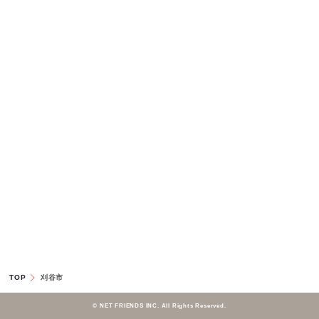
TOP
刈谷市
© NET FRIENDS INC. All Rights Reserved.