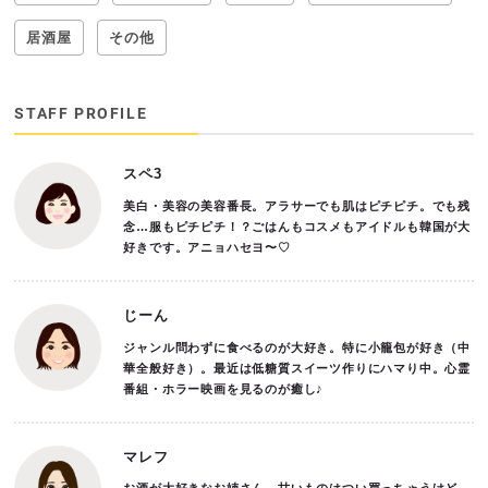
居酒屋
その他
STAFF PROFILE
スペ3
美白・美容の美容番長。アラサーでも肌はピチピチ。でも残
念…服もピチピチ！？ごはんもコスメもアイドルも韓国が大
好きです。アニョハセヨ〜♡
じーん
ジャンル問わずに食べるのが大好き。特に小籠包が好き（中
華全般好き）。最近は低糖質スイーツ作りにハマり中。心霊
番組・ホラー映画を見るのが癒し♪
マレフ