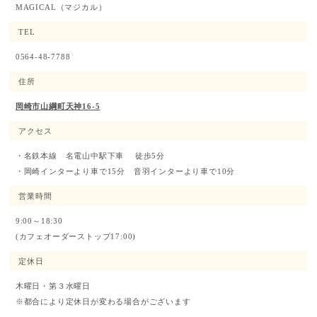
MAGICAL
（マジカル）
TEL
0564-48-7788
住所
岡崎市山綱町天神16-5
アクセス
・名鉄本線 名電山中駅下車 徒歩5分
・岡崎インターより車で15分 音羽インターより車で10分
営業時間
9:00～18:30
(カフェオーダーストップ17:00)
定休日
木曜日・第３水曜日
※都合により定休日が変わる場合がございます