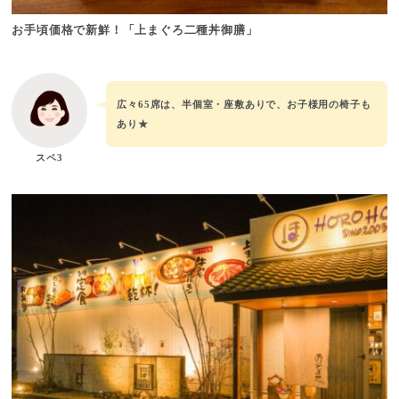
お手頃価格で新鮮！「上まぐろ二種丼御膳」
広々65席は、半個室・座敷ありで、お子様用の椅子も
あり★
スペ3