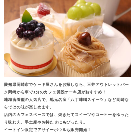
愛知県岡崎市でケーキ屋さんをお探しなら、
三井アウトレットパー
ク岡崎から車で3分のカフェ併設ケーキ店
がおすすめ！
地域密着型の人気店で、地元名産「
八丁味噌スイーツ
」など岡崎な
らではの味が楽しめます。
店内の
カフェスペース
では、焼きたてスイーツやコーヒーをゆった
り味わえ、
手土産やお持たせにもぴったり
。
イートイン限定でアサイーボウルも販売開始！