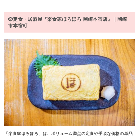
②定食・居酒屋『楽食家ほろほろ 岡崎本宿店』｜岡崎
市本宿町
「楽食家ほろほろ」は、
ボリューム満点の定食
や
手頃な価格の単品