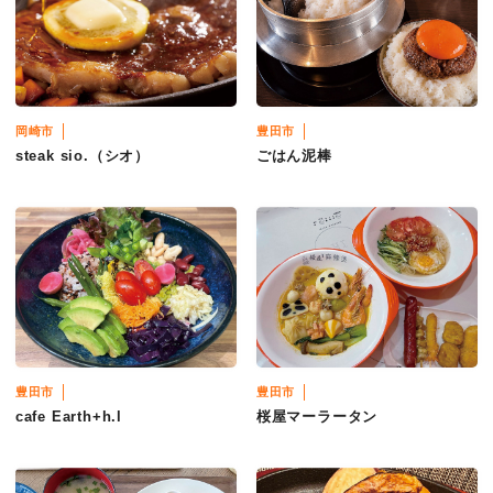
岡崎市
豊田市
steak sio.（シオ）
ごはん泥棒
豊田市
豊田市
cafe Earth+h.l
桜屋マーラータン