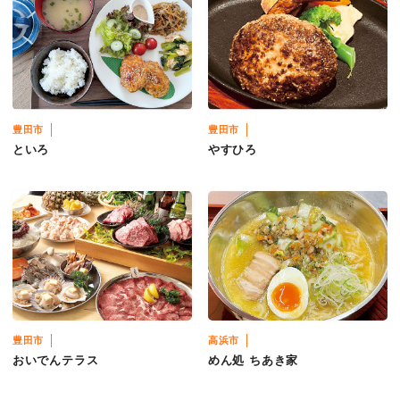
豊田市
豊田市
といろ
やすひろ
豊田市
高浜市
おいでんテラス
めん処 ちあき家