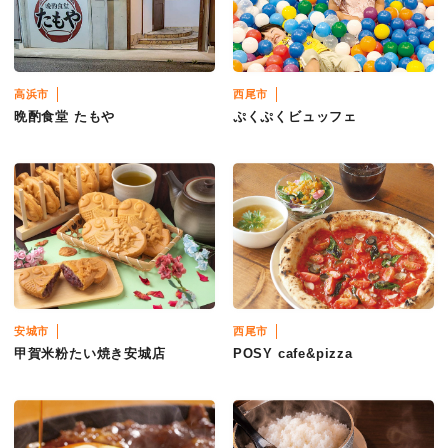
高浜市
西尾市
晩酌食堂 たもや
ぷくぷくビュッフェ
安城市
西尾市
甲賀米粉たい焼き安城店
POSY cafe&pizza