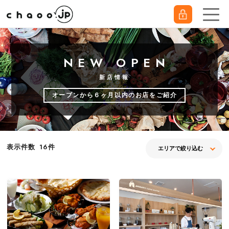
NEW OPEN
新店情報
オープンから６ヶ月以内のお店をご紹介
件
表示件数
16