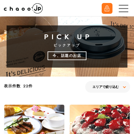
PICK UP
ピックアップ
今、話題のお店
件
表示件数
22