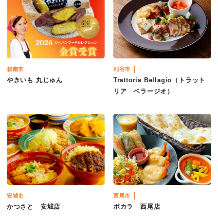
碧南市
刈谷市
やきいも 丸じゅん
Trattoria Bellagio（トラット
リア ベラージオ）
安城市
西尾市
かつさと 安城店
ポカラ 西尾店