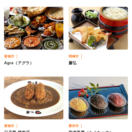
碧南市
岡崎市
Agra（アグラ）
藤弘
碧南市
豊田市