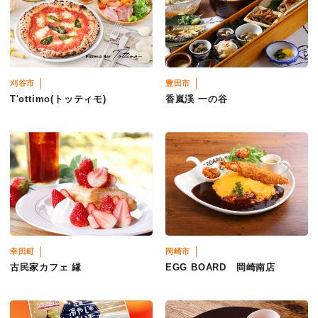
刈谷市
豊田市
T'ottimo(トッティモ)
香嵐渓 一の谷
幸田町
岡崎市
古民家カフェ 縁
EGG BOARD 岡崎南店