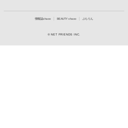
情報誌chaoo
BEAUTY chaoo
ぶらりん
© NET FRIENDS INC.