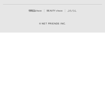
情報誌chaoo
BEAUTY chaoo
ぶらりん
© NET FRIENDS INC.