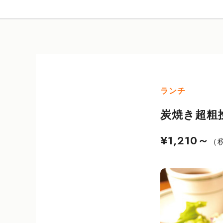
ランチ
炭焼き超粗
¥1,210～
（