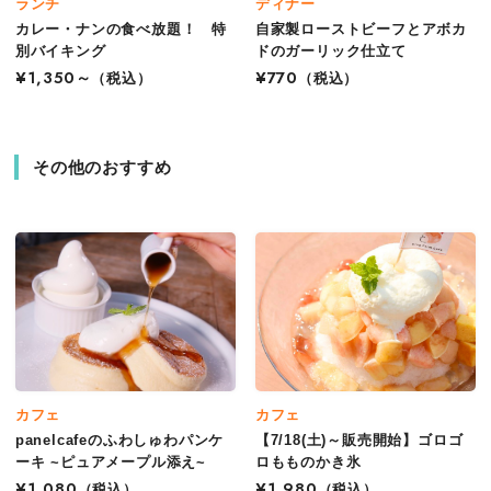
ランチ
ディナー
カレー・ナンの食べ放題！ 特
自家製ローストビーフとアボカ
別バイキング
ドのガーリック仕立て
¥1,350～
（税込）
¥770
（税込）
その他のおすすめ
カフェ
カフェ
panelcafeのふわしゅわパンケ
【7/18(土)～販売開始】ゴロゴ
ーキ ~ピュアメープル添え~
ロもものかき氷
¥1,080
（税込）
¥1,980
（税込）