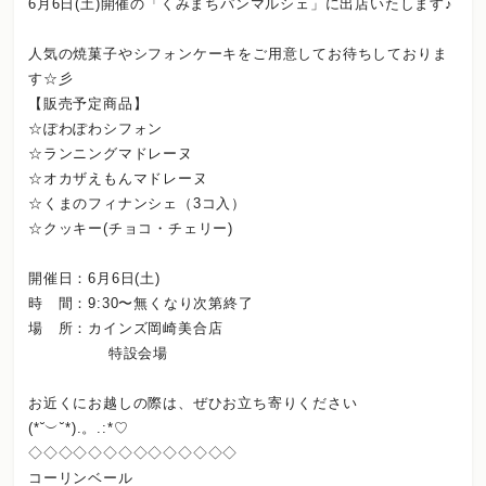
6月6日(土)開催の「くみまちパンマルシェ」に出店いたします♪
人気の焼菓子やシフォンケーキをご用意してお待ちしておりま
す☆彡
【販売予定商品】
☆ぽわぽわシフォン
☆ランニングマドレーヌ
☆オカザえもんマドレーヌ
☆くまのフィナンシェ（3コ入）
☆クッキー(チョコ・チェリー)
開催日：6月6日(土)
時 間：9:30〜無くなり次第終了
場 所：カインズ岡崎美合店
特設会場
お近くにお越しの際は、ぜひお立ち寄りください
(*˘︶˘*).。.:*♡
◇◇◇◇◇◇◇◇◇◇◇◇◇◇
コーリンベール