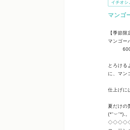
イチオシ
マンゴ
【季節限
マンゴー
600
とろける
に、マン
仕上げに
夏だけの
(*˘︶˘*).
◇◇◇◇