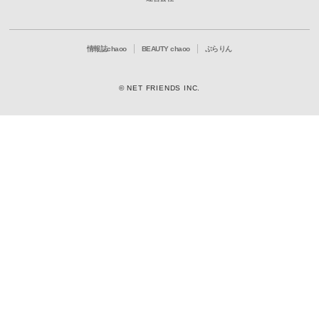
情報誌chaoo
BEAUTY chaoo
ぶらりん
© NET FRIENDS INC.