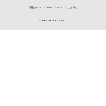
情報誌chaoo
BEAUTY chaoo
ぶらりん
© NET FRIENDS INC.