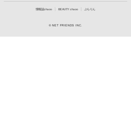
情報誌chaoo
BEAUTY chaoo
ぶらりん
© NET FRIENDS INC.